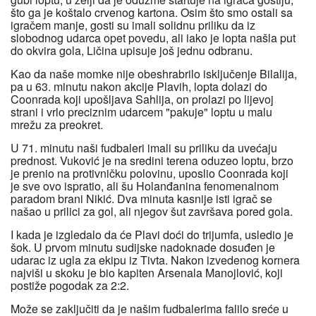
što ga je koštalo crvenog kartona. Osim što smo ostali sa
igračem manje, gosti su imali solidnu priliku da iz
slobodnog udarca opet povedu, ali iako je lopta našla put
do okvira gola, Ličina upisuje još jednu odbranu.
Kao da naše momke nije obeshrabrilo isključenje Bilalija,
pa u 63. minutu nakon akcije Plavih, lopta dolazi do
Coonrada koji upošljava Sahlija, on prolazi po lijevoj
strani i vrlo preciznim udarcem "pakuje" loptu u malu
mrežu za preokret.
U 71. minutu naši fudbaleri imali su priliku da uvećaju
prednost. Vuković je na sredini terena oduzeo loptu, brzo
je prenio na protivničku polovinu, uposlio Coonrada koji
je sve ovo ispratio, ali šu Holanđanina fenomenalnom
paradom brani Nikić. Dva minuta kasnije isti igrač se
našao u prilici za gol, ali njegov šut završava pored gola.
I kada je izgledalo da će Plavi doći do trijumfa, usledio je
šok. U prvom minutu sudijske nadoknade dosuđen je
udarac iz ugla za ekipu iz Tivta. Nakon izvedenog kornera
najviši u skoku je bio kapiten Arsenala Manojlović, koji
postiže pogodak za 2:2.
Može se zaključiti da je našim fudbalerima falilo sreće u