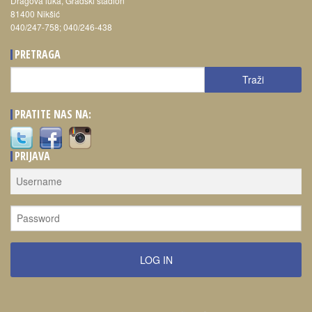
Dragova luka, Gradski stadion
81400 Nikšić
040/247-758; 040/246-438
PRETRAGA
Traži
Traži
PRATITE NAS NA:
PRIJAVA
LOG IN