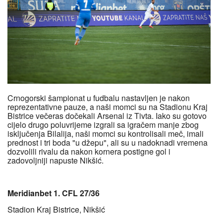
Crnogorski šampionat u fudbalu nastavljen je nakon
reprezentativne pauze, a naši momci su na Stadionu Kraj
Bistrice večeras dočekali Arsenal iz Tivta. Iako su gotovo
cijelo drugo poluvrijeme izgrali sa igračem manje zbog
isključenja Bilalija, naši momci su kontrolisali meč, imali
prednost i tri boda "u džepu", ali su u nadoknadi vremena
dozvolili rivalu da nakon kornera postigne gol i
zadovoljniji napuste Nikšić.
Meridianbet 1. CFL 27/36
Stadion Kraj Bistrice, Nikšić