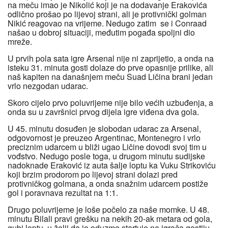
na meču imao je Nikolić koji je na dodavanje Erakovića
odlično prošao po lijevoj strani, ali je protivnički golman
Nikić reagovao na vrijeme. Nedugo zatim se i Conraad
našao u dobroj situaciji, međutim pogađa spoljni dio
mreže.
U prvih pola sata igre Arsenal nije ni zaprijetio, a onda na
isteku 31. minuta gosti dolaze do prve opasnije prilike, ali
naš kapiten na današnjem meču Suad Ličina brani jedan
vrlo nezgodan udarac.
Skoro cijelo prvo poluvrijeme nije bilo većih uzbuđenja, a
onda su u završnici prvog dijela igre viđena dva gola.
U 45. minutu dosuđen je slobodan udarac za Arsenal,
odgovornost je preuzeo Argentinac, Montenegro i vrlo
preciznim udarcem u bliži ugao Ličine dovodi svoj tim u
vođstvo. Nedugo posle toga, u drugom minutu sudijske
nadoknade Eraković iz auta šalje loptu ka Vuku Strikoviću
koji brzim prodorom po lijevoj strani dolazi pred
protivničkog golmana, a onda snažnim udarcem postiže
gol i poravnava rezultat na 1:1.
Drugo poluvrijeme je loše počelo za naše momke. U 48.
minutu Bilali pravi grešku na nekih 20-ak metara od gola,
gubi loptu, u želji da je oduzme startuje na igrača gostiju,