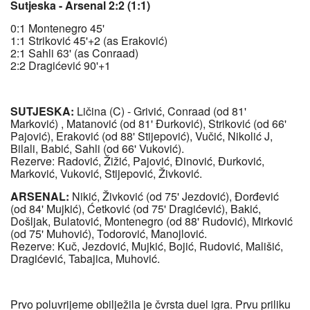
Sutjeska - Arsenal 2:2 (1:1)
0:1 Montenegro 45'
1:1 Striković 45'+2 (as Eraković)
2:1 Sahli 63' (as Conraad)
2:2 Dragićević 90'+1
SUTJESKA:
Ličina (C) - Grivić, Conraad (od 81'
Marković) , Matanović (od 81' Đurković), Striković (od 66'
Pajović), Eraković (od 88' Stijepović), Vučić, Nikolić J,
Bilali, Babić, Sahli (od 66' Vuković).
Rezerve: Radović, Žižić, Pajović, Đinović, Đurković,
Marković, Vuković, Stijepović, Živković.
ARSENAL:
Nikić, Živković (od 75' Jezdović), Đorđević
(od 84' Mujkić), Ćetković (od 75' Dragićević), Bakić,
Došljak, Bulatović, Montenegro (od 88' Rudović), Mirković
(od 75' Muhović), Todorović, Manojlović.
Rezerve: Kuč, Jezdović, Mujkić, Bojić, Rudović, Mališić,
Dragićević, Tabajica, Muhović.
Prvo poluvrijeme obilježila je čvrsta duel igra. Prvu priliku