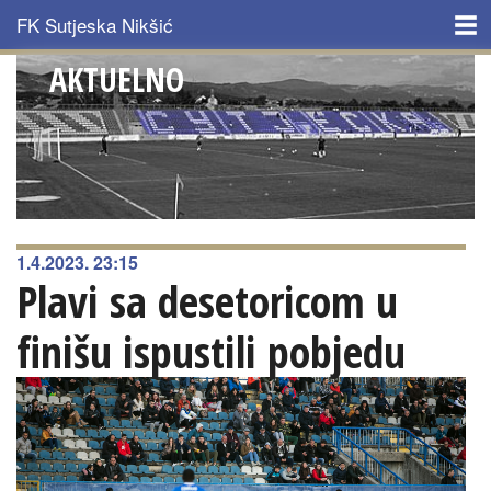
Skip to main content
FK Sutjeska Nikšić
AKTUELNO
NASLOVNA
KLUB
ISTORIJAT
TIM
1.4.2023. 23:15
Plavi sa desetoricom u
AKTUELNO
finišu ispustili pobjedu
MULTIMEDIJA
KONTAKT