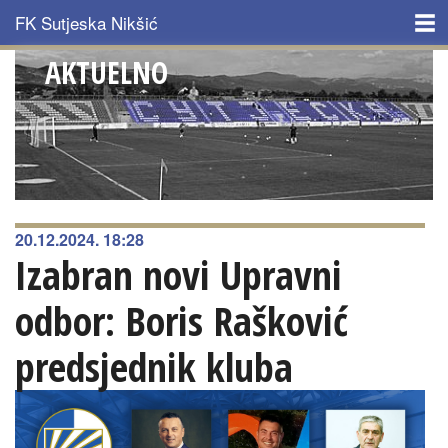
Skip to main content
FK Sutjeska Nikšić
AKTUELNO
NASLOVNA
KLUB
ISTORIJAT
TIM
20.12.2024. 18:28
Izabran novi Upravni
AKTUELNO
odbor: Boris Rašković
MULTIMEDIJA
predsjednik kluba
KONTAKT