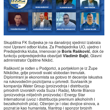
Skupština FK Sutjeska je na današnjoj sjednici izabrala
novi Upravni odbor kluba. Za Predsjednika UO, ujedno i
Predsjednika kluba, imenovan je
Boris Rašković
, dok će
funkciju potpredsjednika obavljati
Vladimir Bajić
, Glavni
administrator Opštine Nikšić.
Rašković je rođen u Podgorici, a porijeklom je iz Župe
Nikšićke, gdje provodi svaki slobodan trenutak.
Diplomirani je ekonomista sa gotovo tri decenije iskustva
na rukovodećim pozicijama u privredi. Suvlasnik je
kompanija Water Group (proizvodnja i distribucija
prirodnih izvorskih voda Suza i Rada), Monte Bianco
(proizvodnja mliječnih proizvoda) i Energy Star
International (uvoz i distribucija premium alkoholnih i
bezalkoholnih pića). Oženjen je i otac dvojice sinova, a
poznat je kao humanista, filantrop i sponzor brojnih