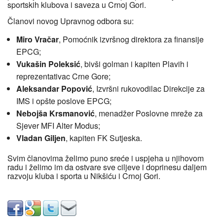
sportskih klubova i saveza u Crnoj Gori.
Članovi novog Upravnog odbora su:
Miro Vračar
, Pomoćnik izvršnog direktora za finansije
EPCG;
Vukašin Poleksić
, bivši golman i kapiten Plavih i
reprezentativac Crne Gore;
Aleksandar Popović
, Izvršni rukovodilac Direkcije za
IMS i opšte poslove EPCG;
Nebojša Krsmanović
, menadžer Poslovne mreže za
Sjever MFI Alter Modus;
Vladan Giljen
, kapiten FK Sutjeska.
Svim članovima želimo puno sreće i uspjeha u njihovom
radu i želimo im da ostvare sve ciljeve i doprinesu daljem
razvoju kluba i sporta u Nikšiću i Crnoj Gori.