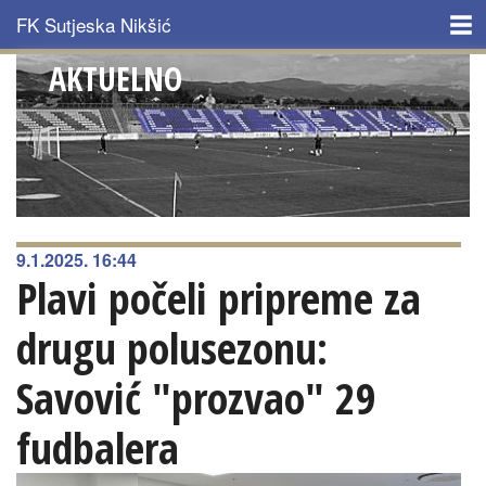
Skip to main content
FK Sutjeska Nikšić
AKTUELNO
NASLOVNA
KLUB
ISTORIJAT
TIM
9.1.2025. 16:44
Plavi počeli pripreme za
AKTUELNO
drugu polusezonu:
MULTIMEDIJA
Savović "prozvao" 29
KONTAKT
fudbalera