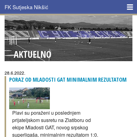
Skip to main content
FK Sutjeska Nikšić
NASLOVNA
KLUB
AKTUELNO
ISTORIJAT
TIM
Pages
28.6.2022.
PORAZ OD MLADOSTI GAT MINIMALNIM REZULTATOM
AKTUELNO
MULTIMEDIJA
Plavi su poraženi u poslednjem
KONTAKT
prijateljskom susretu na Zlatiboru od
ekipe Mladosti GAT, novog srpskog
superligaša, minimalnim rezultatom 1:0.