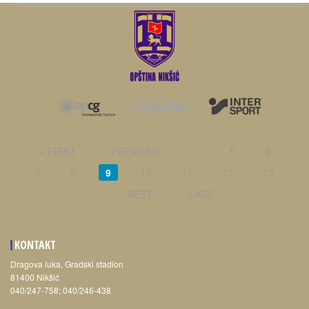
PAGES
« FIRST
‹ PREVIOUS
…
5
6
7
8
9
10
11
12
13
…
NEXT ›
LAST »
KONTAKT
Dragova luka, Gradski stadion
81400 Nikšić
040/247-758; 040/246-438