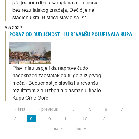
proljećnom dijelu šampionata - u meču
bez rezultatskog značaja, Dečić je na
stadionu kraj Bistrice slavio sa 2:1.
5.5.2022.
PORAZ OD BUDUĆNOSTI I U REVANŠU POLUFINALA KUPA
Plavi nisu uspjeli da naprave čudo i
nadoknade zaostatak od tri gola iz prvog
meča - Budućnost je slavila i u revanšu
rezultatom 2:1 i izborila plasman u finale
Kupa Crne Gore.
« first
‹ previous
…
5
6
7
8
9
10
11
12
13
…
next ›
last »